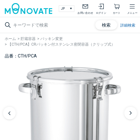
お問い合わせ
ログイン
カート
メニュー
検索
詳細検索
ホーム
>
貯蔵容器
>
パッキン変更
>
【CTH/PCA】CRパッキン付ステンレス密閉容器（クリップ式）
品番：CTH/PCA