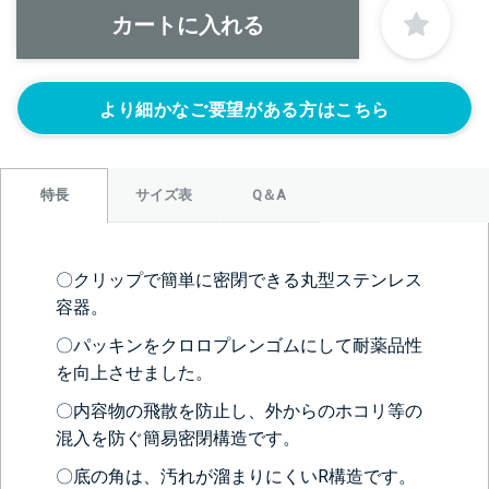
より細かなご要望がある方はこちら
サイズ表
Q＆A
特長
＞＞詳しくはこちらから
〇クリップで簡単に密閉できる丸型ステンレス
容器。
背面側に部品をつける
〇パッキンをクロロプレンゴムにして耐薬品性
なし
目盛りをつける
(+10560円)
を向上させました。
〇内容物の飛散を防止し、外からのホコリ等の
混入を防ぐ簡易密閉構造です。
〇底の角は、汚れが溜まりにくいR構造です。