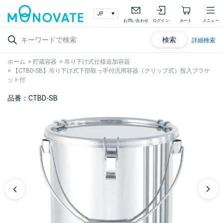
お問い合わせ
ログイン
カート
メニュー
検索
詳細検索
ホーム
>
貯蔵容器
>
吊り下げ式仕様追加容器
>
【CTBD-SB】吊り下げ式下部取っ手付汎用容器（クリップ式）投入ブラケ
ット付
品番：CTBD-SB