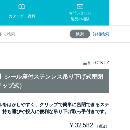
お問い合わせ
カタログ・資料
製品の相談
詳細検索
検索
品番：CTB-LZ
LZ】シール座付ステンレス吊り下げ式密閉
リップ式）
ルをはがしやすく、クリップで簡単に密閉できるステ
。持ち運びや投入に便利な吊り下げ取っ手付きです。
￥32,582
（税込）