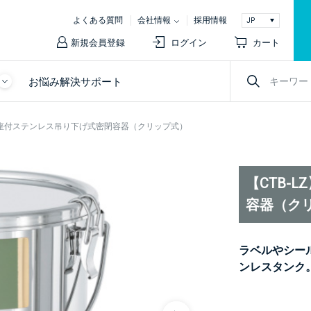
よくある質問
会社情報
採用情報
新規会員登録
ログイン
カート
お悩み解決サポート
ール座付ステンレス吊り下げ式密閉容器（クリップ式）
【CTB-
容器（ク
ラベルやシー
ンレスタンク