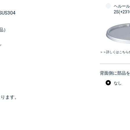
ヘルール
2S(+23
S304
品）
グ
＞＞詳しくはこちら
背面側に部品
なし
なります。