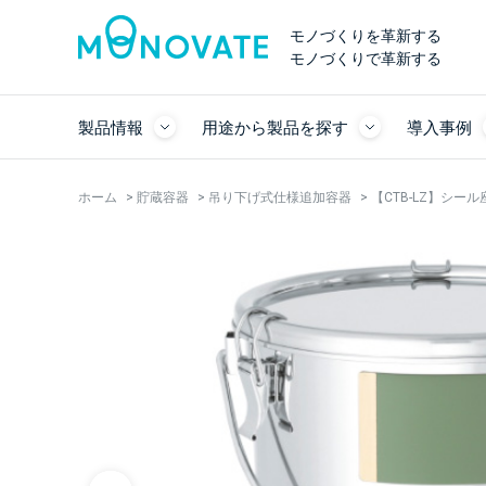
モノづくりを革新する
モノづくりで革新する
製品情報
用途から製品を探す
導入事例
ホーム
>
貯蔵容器
>
吊り下げ式仕様追加容器
>
【CTB-LZ】シ