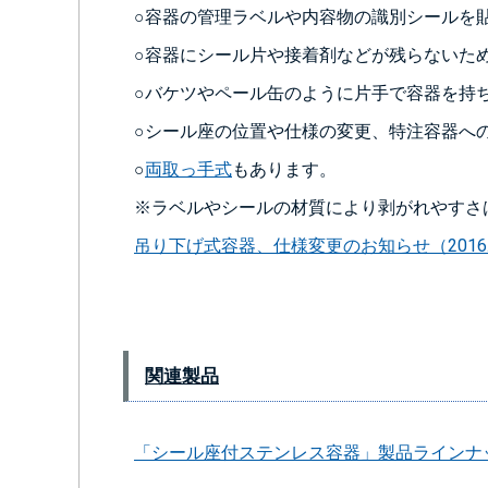
○容器の管理ラベルや内容物の識別シールを
○容器にシール片や接着剤などが残らないた
○バケツやペール缶のように片手で容器を持
○シール座の位置や仕様の変更、特注容器へ
○
両取っ手式
もあります。
※ラベルやシールの材質により剥がれやすさ
吊り下げ式容器、仕様変更のお知らせ（2016.
関連製品
「シール座付ステンレス容器」製品ラインナ