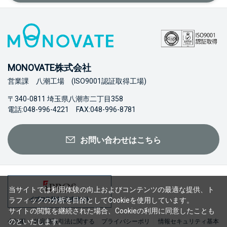
MONOVATE株式会社
営業課 八潮工場 (ISO9001認証取得工場)
〒340-0811 埼玉県八潮市二丁目358
電話:048-996-4221 FAX:048-996-8781
お問い合わせはこちら
当サイトでは利用体験の向上およびコンテンツの最適な提供、ト
ラフィックの分析を目的としてCookieを使用しています。
サイトの閲覧を継続された場合、Cookieの利用に同意したことも
のといたします。
会社概
特定商取引法に関する
プライバシーポリ
情報セキュリティ基本