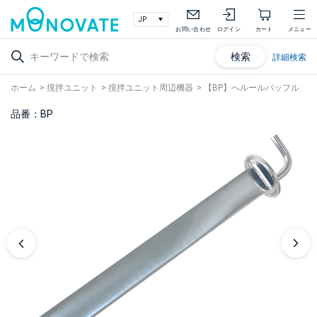
お問い合わせ
ログイン
カート
メニュー
検索
詳細検索
ホーム
>
撹拌ユニット
>
撹拌ユニット周辺機器
>
【BP】へルールバッフル
品番：BP