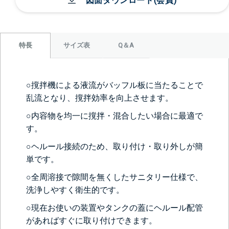
図面ダウンロード(会員)
サイズ表
Q＆A
特長
○撹拌機による液流がバッフル板に当たることで
乱流となり、撹拌効率を向上させます。
○内容物を均一に撹拌・混合したい場合に最適で
す。
○ヘルール接続のため、取り付け・取り外しが簡
単です。
○全周溶接で隙間を無くしたサニタリー仕様で、
洗浄しやすく衛生的です。
○現在お使いの装置やタンクの蓋にヘルール配管
があればすぐに取り付けできます。