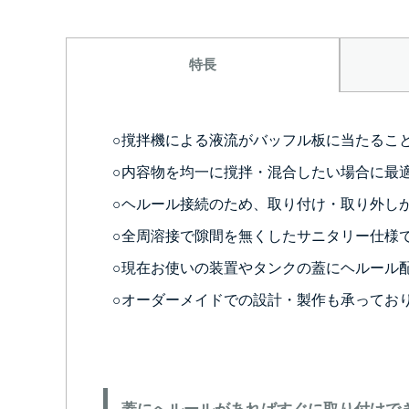
特長
○撹拌機による液流がバッフル板に当たるこ
○内容物を均一に撹拌・混合したい場合に最
○ヘルール接続のため、取り付け・取り外し
○全周溶接で隙間を無くしたサニタリー仕様
○現在お使いの装置やタンクの蓋にヘルール
○オーダーメイドでの設計・製作も承ってお