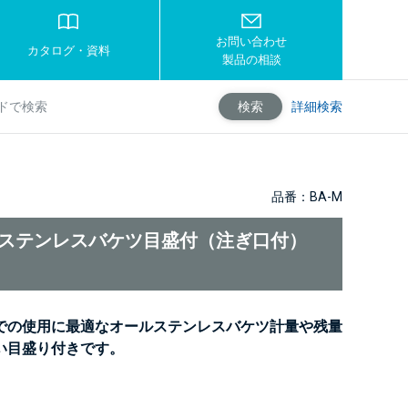
お問い合わせ
カタログ・資料
製品の相談
詳細検索
検索
品番：BA-M
】ステンレスバケツ目盛付（注ぎ口付）
での使用に最適なオールステンレスバケツ計量や残量
い目盛り付きです。