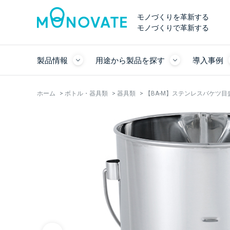
モノづくりを革新する
モノづくりで革新する
製品情報
用途から製品を探す
導入事例
ホーム
>
ボトル・器具類
>
器具類
>
【BA-M】ステンレスバケツ