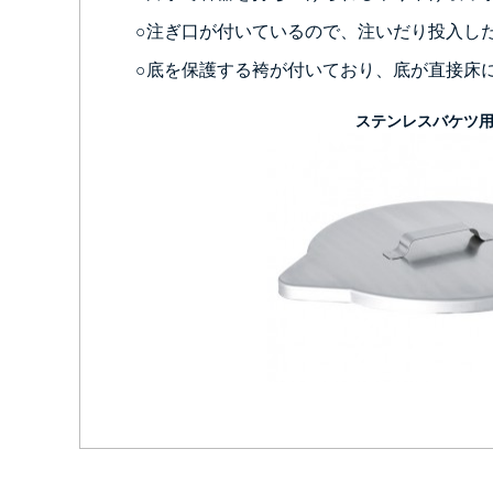
○注ぎ口が付いているので、注いだり投入し
○底を保護する袴が付いており、底が直接床
ステンレスバケツ