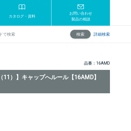
お問い合わせ
カタログ・資料
製品の相談
詳細検索
検索
品番：16AMD
D（11）】キャップへルール【16AMD】