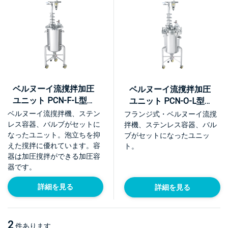
ベルヌーイ流撹拌加圧
ベルヌーイ流撹拌加圧
ユニット PCN-F-L型
ユニット PCN-O-L型
【KU-PCN-F-L】
【KU-PCN-O-L】
ベルヌーイ流撹拌機、ステン
フランジ式・ベルヌーイ流撹
レス容器、バルブがセットに
拌機、ステンレス容器、バル
なったユニット。泡立ちを抑
ブがセットになったユニッ
えた撹拌に優れています。容
ト。
器は加圧撹拌ができる加圧容
器です。
詳細を見る
詳細を見る
2
件あります