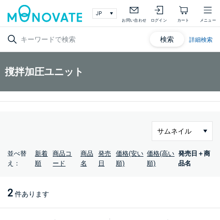
お問い合わせ
ログイン
カート
メニュー
検索
詳細検索
撹拌加圧ユニット
並べ替
新着
商品コ
商品
発売
価格(安い
価格(高い
発売日＋商
え：
順
ード
名
日
順)
順)
品名
2
件あります