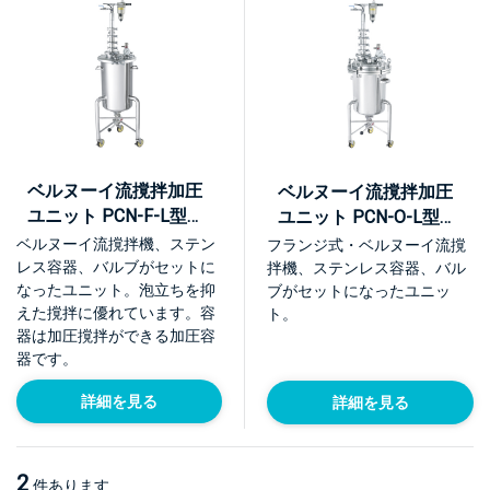
ベルヌーイ流撹拌加圧
ベルヌーイ流撹拌加圧
ユニット PCN-F-L型
ユニット PCN-O-L型
【KU-PCN-F-L】
【KU-PCN-O-L】
ベルヌーイ流撹拌機、ステン
フランジ式・ベルヌーイ流撹
レス容器、バルブがセットに
拌機、ステンレス容器、バル
なったユニット。泡立ちを抑
ブがセットになったユニッ
えた撹拌に優れています。容
ト。
器は加圧撹拌ができる加圧容
器です。
詳細を見る
詳細を見る
2
件あります