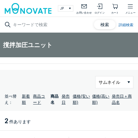
お問い合わせ
ログイン
カート
メニュー
検索
詳細検索
撹拌加圧ユニット
並べ替
新着
商品コ
商品
発売
価格(安い
価格(高い
発売日＋商
え：
順
ード
名
日
順)
順)
品名
2
件あります