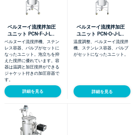
ベルヌーイ流撹拌加圧
ベルヌーイ流撹拌加圧
ユニット PCN-F-J-L型
ユニット PCN-O-J-L型
【KU-PCN-F-J-L】
【KU-PCN-O-J-L】
ベルヌーイ流撹拌機、ステン
温度調整、ベルヌーイ流撹拌
レス容器、バルブがセットに
機、ステンレス容器、バルブ
なったユニット。泡立ちを抑
がセットになったユニット。
えた撹拌に優れています。容
器は温調と加圧撹拌ができる
ジャケット付きの加圧容器で
す。
詳細を見る
詳細を見る