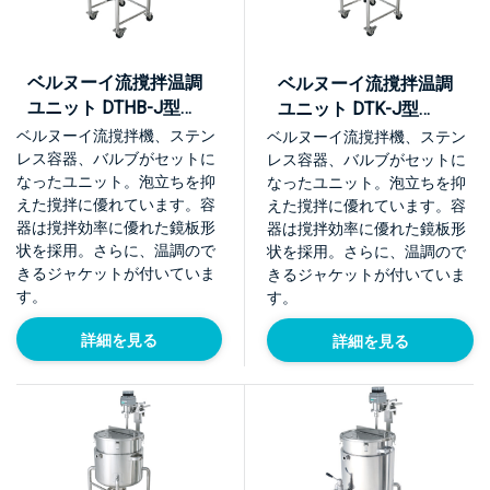
ベルヌーイ流撹拌温調
ベルヌーイ流撹拌温調
ユニット DTHB-J型
ユニット DTK-J型
【KU-DTHB-J】
【KU-DTK-J】
ベルヌーイ流撹拌機、ステン
ベルヌーイ流撹拌機、ステン
レス容器、バルブがセットに
レス容器、バルブがセットに
なったユニット。泡立ちを抑
なったユニット。泡立ちを抑
えた撹拌に優れています。容
えた撹拌に優れています。容
器は撹拌効率に優れた鏡板形
器は撹拌効率に優れた鏡板形
状を採用。さらに、温調ので
状を採用。さらに、温調ので
きるジャケットが付いていま
きるジャケットが付いていま
す。
す。
詳細を見る
詳細を見る