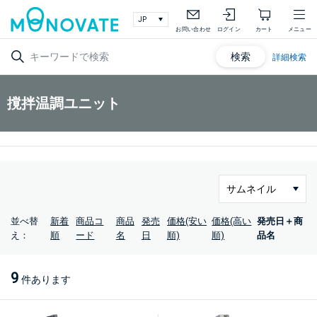
お問い合わせ
ログイン
カート
メニュー
検索
詳細検索
撹拌温調ユニット
並べ替
新着
商品コ
商品
発売
価格(安い
価格(高い
発売日＋商
え：
順
ード
名
日
順)
順)
品名
9
件あります