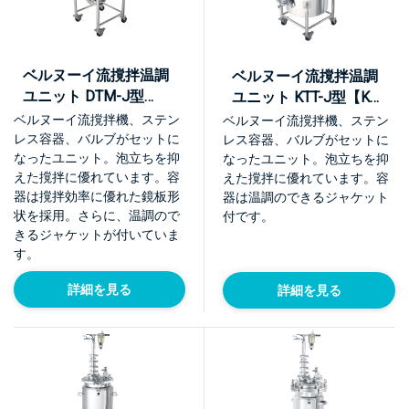
ベルヌーイ流撹拌温調
ベルヌーイ流撹拌温調
ユニット DTM-J型
ユニット KTT-J型【KU-
【KU-DTM-J】
KTT-J-L】
ベルヌーイ流撹拌機、ステン
ベルヌーイ流撹拌機、ステン
レス容器、バルブがセットに
レス容器、バルブがセットに
なったユニット。泡立ちを抑
なったユニット。泡立ちを抑
えた撹拌に優れています。容
えた撹拌に優れています。容
器は撹拌効率に優れた鏡板形
器は温調のできるジャケット
状を採用。さらに、温調ので
付です。
きるジャケットが付いていま
す。
詳細を見る
詳細を見る