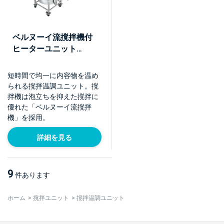
ベルヌーイ流撹拌機付
ヒーターユニット
【KHU】
短時間で均一に内容物を温め
られる撹拌温調ユニット。撹
拌機は泡立ちを抑えた撹拌に
優れた「ベルヌーイ流撹拌
機」を採用。
詳細を見る
9
件あります
ホーム
>
撹拌ユニット
>
撹拌温調ユニット