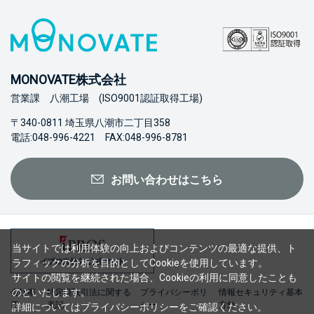
MONOVATE株式会社
営業課 八潮工場 (ISO9001認証取得工場)
〒340-0811 埼玉県八潮市二丁目358
電話:048-996-4221 FAX:048-996-8781
お問い合わせはこちら
当サイトでは利用体験の向上およびコンテンツの最適な提供、ト
ラフィックの分析を目的としてCookieを使用しています。
サイトの閲覧を継続された場合、Cookieの利用に同意したことも
のといたします。
会社概
特定商取引法に関する
プライバシーポリ
情報セキュリティ基本
要
表記
シー
方針
詳細については
プライバシーポリシー
をご確認ください。