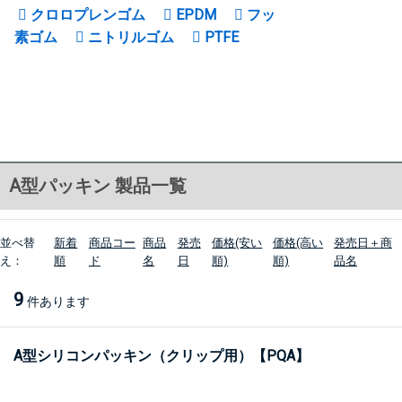
クロロプレンゴム
EPDM
フッ
素ゴム
ニトリルゴム
PTFE
A型パッキン 製品一覧
並べ替
新着
商品コー
商品
発売
価格(安い
価格(高い
発売日＋商
え：
順
ド
名
日
順)
順)
品名
9
件あります
A型シリコンパッキン（クリップ用）【PQA】