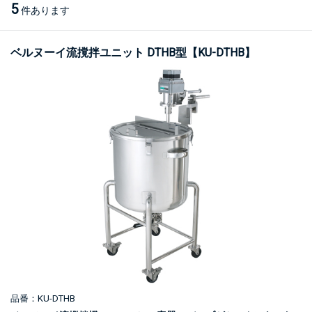
5
件あります
ベルヌーイ流撹拌ユニット DTHB型【KU-DTHB】
品番：KU-DTHB