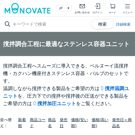
お問い合わせ
ログイン
カート
メニュー
検索
詳細検索
撹拌調合工程に最適なステンレス容器ユニット
撹拌調合工程へスムーズに導入できる、ベルヌーイ流撹拌
機・カクハン機座付きステンレス容器・バルブのセットで
す。
温調しながら撹拌できる製品をご希望の方は
撹拌温調ユ
ニット
を、圧力下での撹拌や撹拌後の圧送ができる製品を
ご希望の方は
撹拌加圧ユニット
をご覧ください。
並べ替
新着
商品コー
商品
発売
価格(安い
価格(高い
発売日＋商
え：
順
ド
名
日
順)
順)
品名