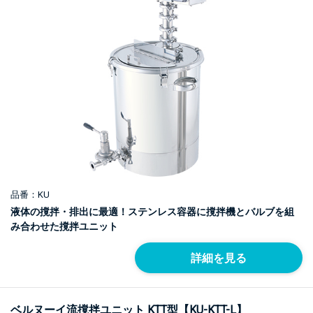
品番：KU
液体の撹拌・排出に最適！ステンレス容器に撹拌機とバルブを組
み合わせた撹拌ユニット
詳細を見る
ベルヌーイ流撹拌ユニット KTT型【KU-KTT-L】