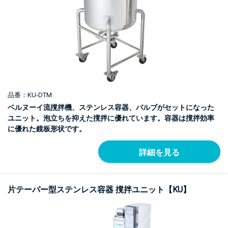
品番：KU-DTM
ベルヌーイ流撹拌機、ステンレス容器、バルブがセットになった
ユニット。泡立ちを抑えた撹拌に優れています。容器は撹拌効率
に優れた鏡板形状です。
詳細を見る
片テーパー型ステンレス容器 撹拌ユニット【KU】