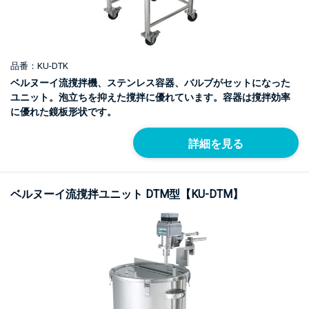
品番：KU-DTK
ベルヌーイ流撹拌機、ステンレス容器、バルブがセットになった
ユニット。泡立ちを抑えた撹拌に優れています。容器は撹拌効率
に優れた鏡板形状です。
詳細を見る
ベルヌーイ流撹拌ユニット DTM型【KU-DTM】