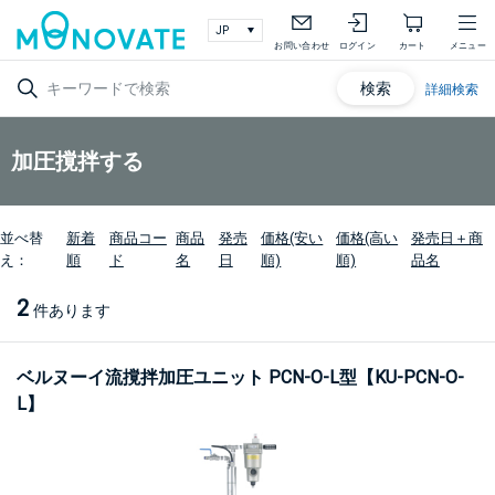
お問い合わせ
ログイン
カート
メニュー
検索
詳細検索
加圧撹拌する
並べ替
新着
商品コー
商品
発売
価格(安い
価格(高い
発売日＋商
え：
順
ド
名
日
順)
順)
品名
2
件あります
ベルヌーイ流撹拌加圧ユニット PCN-O-L型【KU-PCN-O-
L】