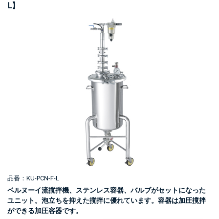
L】
品番：KU-PCN-F-L
ベルヌーイ流撹拌機、ステンレス容器、バルブがセットになった
ユニット。泡立ちを抑えた撹拌に優れています。容器は加圧撹拌
ができる加圧容器です。