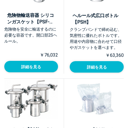
危険物輸送容器 シリコ
ヘルール式広口ボトル
ンガスケット【PSF-
【PSH】
UN】
危険物を安全に輸送するのに
クランプバンドで締め込む、
必要な容器です。開口部2Sヘ
気密性に優れたボトルです。
ルール。
用途や内容物に合わせて口径
やガスケットを選べます。
￥76,032
￥63,360
詳細を見る
詳細を見る