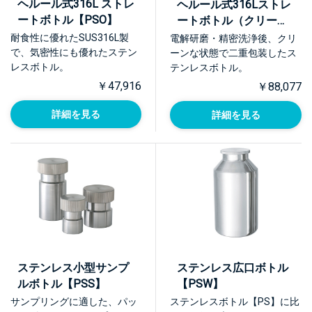
ヘルール式316L ストレ
ヘルール式316Lストレ
ートボトル【PSO】
ートボトル（クリーン
パック）【PSO-CP】
耐食性に優れたSUS316L製
電解研磨・精密洗浄後、クリ
で、気密性にも優れたステン
ーンな状態で二重包装したス
レスボトル。
テンレスボトル。
￥47,916
￥88,077
詳細を見る
詳細を見る
ステンレス小型サンプ
ステンレス広口ボトル
ルボトル【PSS】
【PSW】
サンプリングに適した、パッ
ステンレスボトル【PS】に比