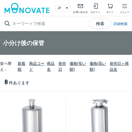
お問い合わせ
ログイン
カート
メニュー
検索
詳細検索
小分け後の保管
並べ替
新着
商品コー
商品
発売
価格(安い
価格(高い
発売日＋商
え：
順
ド
名
日
順)
順)
品名
8
件あります