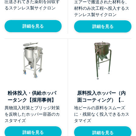
圧送されてきた薬剤を回収す
エアーで搬送された材料を、
るステンレス製サイクロン
材料のみ次工程へ投入するス
テンレス製サイクロン
詳細を見る
詳細を見る
粉体投入・供給ホッパ
原料投入ホッパー（内
ータンク【採用事例】
面コーティング）【採
用事例】
異物混入対策とブリッジ対策
地ビールの原料をスムーズ
を反映したホッパー容器のカ
に・残留なく投入できるカス
スタマイズ
タマイズ
詳細を見る
詳細を見る