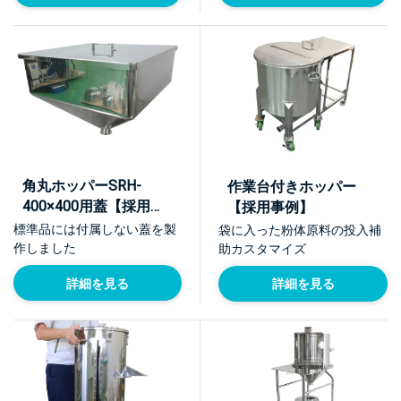
角丸ホッパーSRH-
作業台付きホッパー
400×400用蓋【採用事
【採用事例】
例】
標準品には付属しない蓋を製
袋に入った粉体原料の投入補
作しました
助カスタマイズ
詳細を見る
詳細を見る