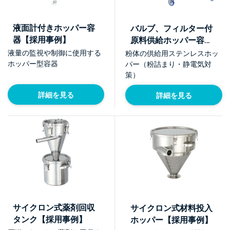
液面計付きホッパー容
バルブ、フィルター付
器【採用事例】
原料供給ホッパー容器
【採用事例】
液量の監視や制御に使用する
粉体の供給用ステンレスホッ
ホッパー型容器
パー（粉詰まり・静電気対
策）
詳細を見る
詳細を見る
サイクロン式薬剤回収
サイクロン式材料投入
タンク【採用事例】
ホッパー【採用事例】