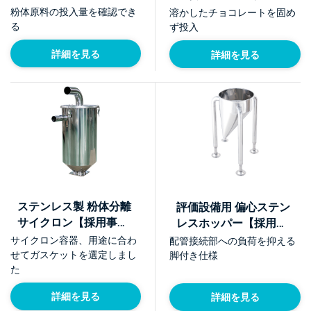
例】
粉体原料の投入量を確認でき
溶かしたチョコレートを固め
る
ず投入
詳細を見る
詳細を見る
ステンレス製 粉体分離
評価設備用 偏心ステン
サイクロン【採用事
レスホッパー【採用事
例】
例】
サイクロン容器、用途に合わ
配管接続部への負荷を抑える
せてガスケットを選定しまし
脚付き仕様
た
詳細を見る
詳細を見る