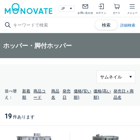
お問い合わせ
ログイン
カート
メニュー
検索
詳細検索
ホッパー・脚付ホッパー
並べ替
新着
商品コ
商品
発売
価格(安い
価格(高い
発売日＋商
え：
順
ード
名
日
順)
順)
品名
19
件あります