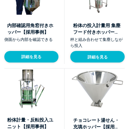
内部確認用角窓付きホ
粉体の投入計量用 集塵
ッパー【採用事例】
フード付きホッパー
【採用事例】
側面から内部を確認できる
秤と組み合わせて集塵しなが
ら投入
詳細を見る
詳細を見る
粉体計量・反転投入ユ
チョコレート湯せん・
ニット【採用事例】
充填ホッパー【採用事