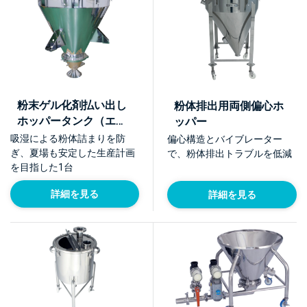
粉末ゲル化剤払い出し
粉体排出用両側偏心ホ
ホッパータンク（エア
ッパー
レーションホッパー搭
吸湿による粉体詰まりを防
偏心構造とバイブレーター
載）【採用事例】
ぎ、夏場も安定した生産計画
で、粉体排出トラブルを低減
を目指した1台
詳細を見る
詳細を見る