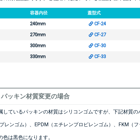
容器内径
蓋型式
240mm
CF-24
270mm
CF-27
300mm
CF-30
330mm
CF-33
B】パッキン材質変更の場合
属しているパッキンの材質はシリコンゴムですが、下記材質の
ロプレンゴム）、EPDM（エチレンプロピレンゴム）、FKM（フ
の色は黒色になります。