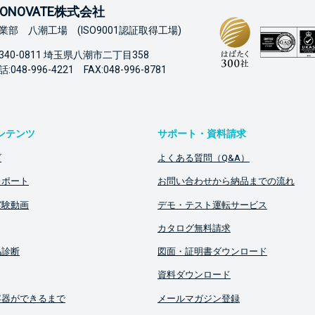
ONOVATE株式会社
業部 八潮工場 (ISO9001認証取得工場)
340-0811 埼玉県八潮市二丁目358
:048-996-4221 FAX:048-996-8781
ンテンツ
サポート・資料請求
ビ
よくある質問（Q&A）
レポート
お問い合わせから納品までの流れ
実験動画
デモ・テスト運転サービス
カタログ無料請求
品診断
図面・証明書ダウンロード
資料ダウンロード
容器ができるまで
メールマガジン登録