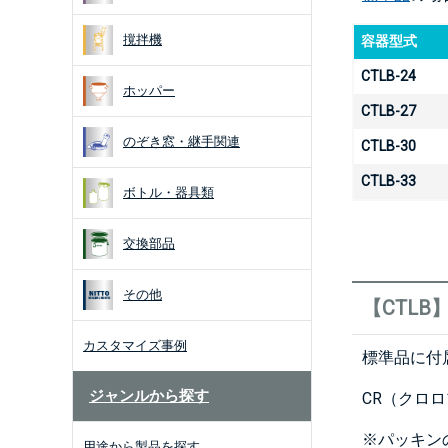
撹拌機
容器型式
CTLB-24
ホッパー
CTLB-27
のぞき窓・継手関連
CTLB-30
CTLB-33
ボトル・器具類
交換部品
その他
【CTL
カスタマイズ事例
標準品に付
ジャンルから探す
CR（クロ
※パッキン
用途から製品を探す