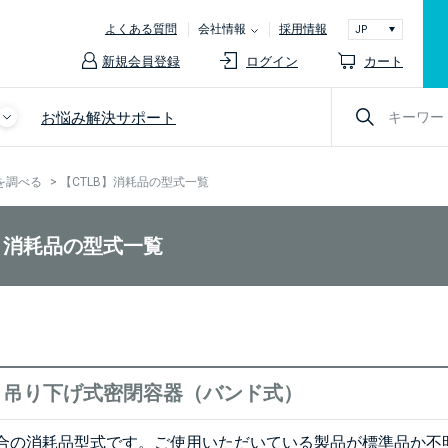
よくある質問
会社情報
採用情報
新規会員登録
ログイン
カート
お悩み解決サポート
を調べる
>
【CTLB】消耗品の型式一覧
B】消耗品の型式一覧
B】吊り下げ式密閉容器（バンド式）
合の消耗品型式です。ご使用いただいている製品が標準品か不