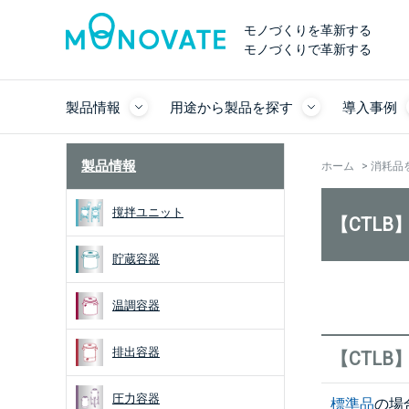
モノづくりを革新する
モノづくりで革新する
製品情報
用途から製品を探す
導入事例
製品情報
ホーム
>
消耗品
撹拌ユニット
【CTL
貯蔵容器
温調容器
排出容器
【CTL
圧力容器
標準品
の場