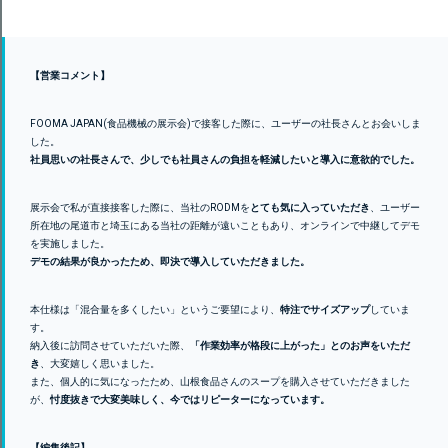
【営業コメント】
FOOMA JAPAN(食品機械の展示会)で接客した際に、ユーザーの社長さんとお会いしま
した。
社員思いの社長さんで、少しでも社員さんの負担を軽減したいと導入に意欲的でした。
展示会で私が直接接客した際に、当社のRODMを
とても気に入っていただき
、ユーザー
所在地の尾道市と埼玉にある当社の距離が遠いこともあり、オンラインで中継してデモ
を実施しました。
デモの結果が良かったため、即決で導入していただきました。
本仕様は「混合量を多くしたい」というご要望により、
特注でサイズアップ
していま
す。
納入後に訪問させていただいた際、
「作業効率が格段に上がった」とのお声をいただ
き
、大変嬉しく思いました。
また、個人的に気になったため、山根食品さんのスープを購入させていただきました
が、
忖度抜きで大変美味しく、今ではリピーターになっています。
【編集後記】