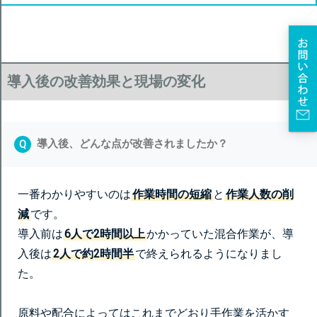
導入後の改善効果と現場の変化
導入後、どんな点が改善されましたか？
Q
一番わかりやすいのは
作業時間の短縮
と
作業人数の削
減
です。
導入前は
6人で2時間以上
かかっていた混合作業が、導
入後は
2人で約2時間半
で終えられるようになりまし
た。
原料や配合によってはこれまでどおり手作業を活かす