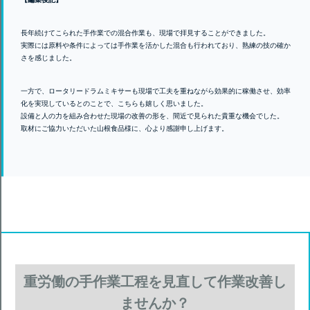
長年続けてこられた手作業での混合作業も、現場で拝見することができました。
実際には原料や条件によっては手作業を活かした混合も行われており、熟練の技の確か
さを感じました。
一方で、ロータリードラムミキサーも現場で工夫を重ねながら効果的に稼働させ、効率
化を実現しているとのことで、こちらも嬉しく思いました。
設備と人の力を組み合わせた現場の改善の形を、間近で見られた貴重な機会でした。
取材にご協力いただいた山根食品様に、心より感謝申し上げます。
重労働の手作業工程を見直して作業改善し
ませんか？