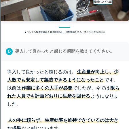
▲ハンドル操作で容器を180度回転し、原料排出をスムーズに行える特注仕様
導入して良かったと感じる瞬間を教えてください。
Q
導入して良かったと感じるのは、
生産量が向上し、少
人数でも安定して製造できるようになったこと
です。
以前は
作業に多くの人手が必要
でしたが、今では
限ら
れた人員でも計画どおりに生産を回せる
ようになりま
した。
人の手に頼らず、生産効率を維持できているのは大き
な成果
だと感じています。