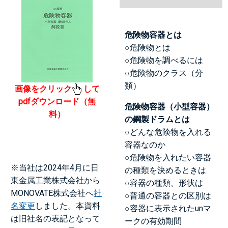
危険物容器とは
○危険物とは
○危険物を調べるには
○危険物のクラス（分
類）
画像をクリック
して
pdfダウンロード（無
危険物容器（小型容器）
料）
の鋼製ドラムとは
○どんな危険物を入れる
容器なのか
○危険物を入れたい容器
※当社は2024年4月に日
の種類を決めるときは
東金属工業株式会社から
○容器の種類、形状は
MONOVATE株式会社へ
社
○普通の容器との区別は
名変更
しました。本資料
○容器に表示されたunマ
は旧社名の表記となって
ークの有効期間