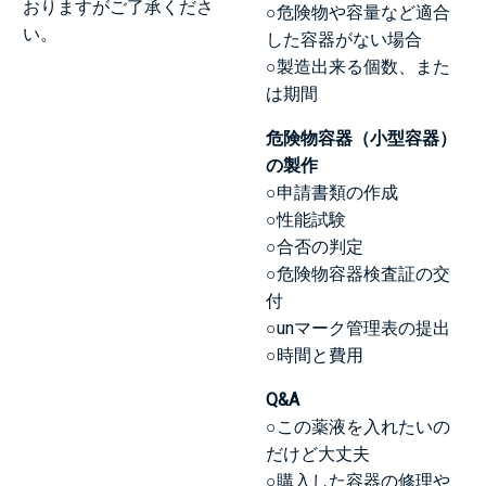
おりますがご了承くださ
○危険物や容量など適合
い。
した容器がない場合
○製造出来る個数、また
は期間
危険物容器（小型容器）
の製作
○申請書類の作成
○性能試験
○合否の判定
○危険物容器検査証の交
付
○unマーク管理表の提出
○時間と費用
Q&A
○この薬液を入れたいの
だけど大丈夫
○購入した容器の修理や