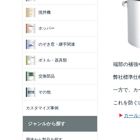
撹拌機
ホッパー
のぞき窓・継手関連
ボトル・器具類
端部の補強
交換部品
弊社標準仕
一方で、カ
その他
これを防ぐ
カスタマイズ事例
カール
ジャンルから探す
用途から製品を探す