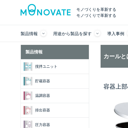
モノづくりを革新する
モノづくりで革新する
製品情報
用途から製品を探す
導入事例
製品情報
カールと
撹拌ユニット
貯蔵容器
容器上部
温調容器
排出容器
圧力容器