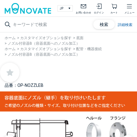
お問い合わせ
ログイン
カート
メニュー
検索
詳細検索
ホーム
>
カスタマイズオプションを探す
>
底面
>
ノズル付容器B（容器底面へのノズル加工）
ホーム
>
カスタマイズオプションを探す
>
配管・機器接続
>
ノズル付容器B（容器底面へのノズル加工）
品番：OP-NOZZLEB