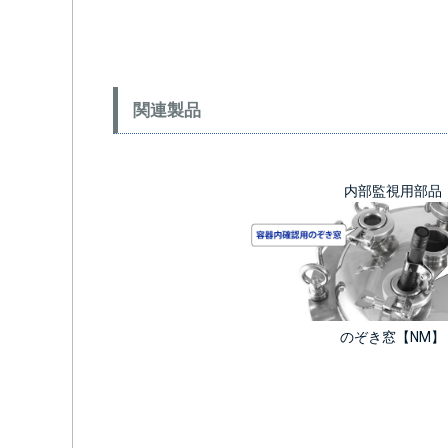
関連製品
内部監視用部品
のぞき窓【NM】