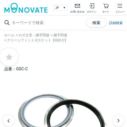
お問い合わせ
ログイン
カート
メニュー
検索
詳細検索
ホーム
>
のぞき窓・継手関連
>
継手関連
>
クリーンフィットガスケット【GSC-C】
品番：GSC-C