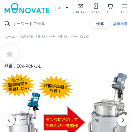
お問い合わせ
ログイン
カート
メニュー
検索
詳細検索
ホーム
>
温調容器
>
断熱カバー
>
断熱カバー【ECK】
品番：ECK-PCN-J-L