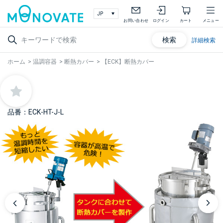
お問い合わせ
ログイン
カート
メニュー
検索
詳細検索
ホーム
>
温調容器
>
断熱カバー
>
【ECK】断熱カバー
品番：ECK-HT-J-L