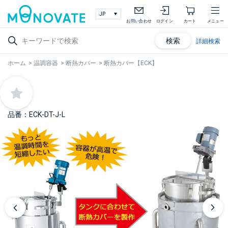
お問い合わせ
ログイン
カート
メニュー
検索
詳細検索
ホーム
>
温調容器
>
断熱カバー
>
断熱カバー【ECK】
品番：ECK-DT-J-L