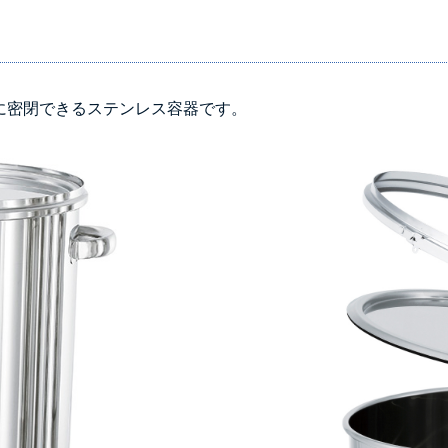
＞＞詳しくはこちら
に密閉できるステンレス容器です。
背面側に部品
なし
シール座
(+10560