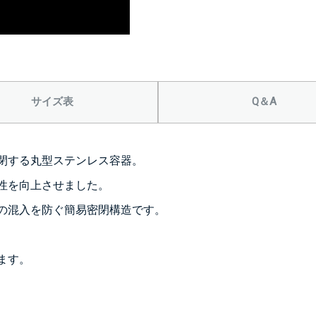
＞＞詳しくはこちら
正面側の下部
ニップル
1/4’(+2
サイズ表
Q＆A
ソケット
1/4’(+2
ヘルール
閉する丸型ステンレス容器。
1S’(+22
性を向上させました。
の混入を防ぐ簡易密閉構造です。
。
ます。