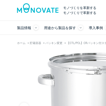
モノづくりを革新する
モノづくりで革新する
製品情報
用途から製品を探す
導入事例
ホーム
>
貯蔵容器
>
パッキン変更
>
【CTL/PCL】CRパッキン