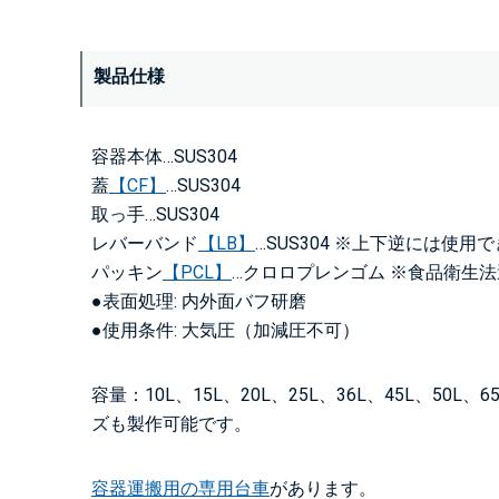
製品仕様
容器本体…SUS304
蓋
【CF】
…SUS304
取っ手…SUS304
レバーバンド
【LB】
…SUS304 ※上下逆には使用
パッキン
【PCL】
…クロロプレンゴム ※食品衛生
●表面処理: 内外面バフ研磨
●使用条件: 大気圧（加減圧不可）
容量：10L、15L、20L、25L、36L、45L、50L、
ズも製作可能です。
容器運搬用の専用台車
があります。