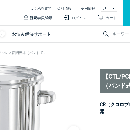
よくある質問
会社情報
採用情報
新規会員登録
ログイン
カート
お悩み解決サポート
付ステンレス密閉容器（バンド式）
【CTL/
（バンド
CR（クロロ
器