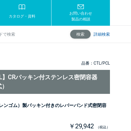
お問い合わせ
カタログ・資料
製品の相談
詳細検索
検索
品番：CTL/PCL
PCL】CRパッキン付ステンレス密閉容器
式）
プレンゴム）製パッキン付きのレバーバンド式密閉容
￥29,942
（税込）