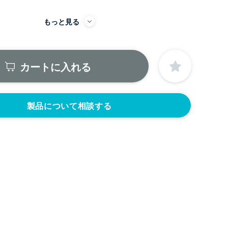
もっと見る
にノズルをつける
ニップル
ニップル
2440円)
3/8’(+22440円)
1/2’(+22440円)
カートに入れる
ソケット
ソケット
2440円)
3/8’(+22440円)
1/2’(+22440円)
ヘルール
なし
440円)
1.5S’(+22440円)
製品について相談する