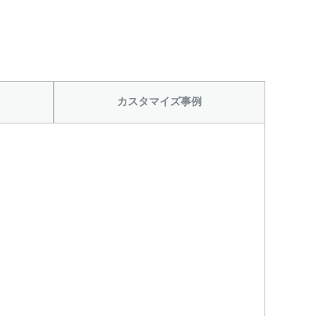
から
にノズルをつける
ニップル
ニップル
2440円)
3/8’(+22440円)
1/2’(+22440円)
カスタマイズ事例
ソケット
ソケット
2440円)
3/8’(+22440円)
1/2’(+22440円)
ヘルール
なし
440円)
1.5S’(+22440円)