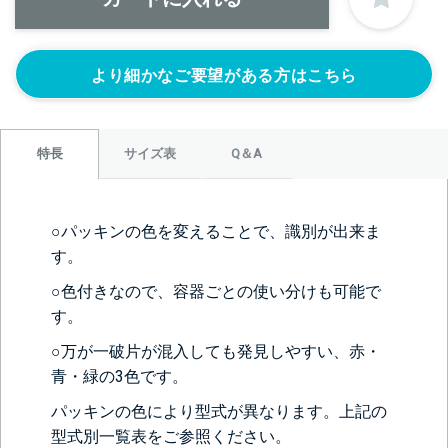
なし
より細かなご要望がある方はこちら
サイズ表
Q＆A
特長
＞＞詳しくはこちらから
○パッキンの色を変えることで、識別が出来ま
す。
○色付きなので、容器ごとの使い分けも可能で
正面側の下部にノズルをつける
す。
ニップル
ニップル
ニップル
1/4’(+22440円)
3/8’(+22440円)
1/2’(+22440円)
○万が一破片が混入しても発見しやすい、赤・
ソケット
ソケット
ソケット
青・緑の3色です。
1/4’(+22440円)
3/8’(+22440円)
1/2’(+22440円)
パッキンの色により型式が異なります。上記の
ヘルール
ヘルール
なし
型式別一覧表をご参照ください。
1S’(+22440円)
1.5S’(+22440円)