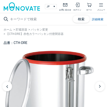
お問い合わせ
ログイン
カート
メニュー
検索
詳細検索
ホーム
>
貯蔵容器
>
パッキン変更
>
【CTH-DRE】赤色カラーパッキン付密閉容器
品番：CTH-DRE