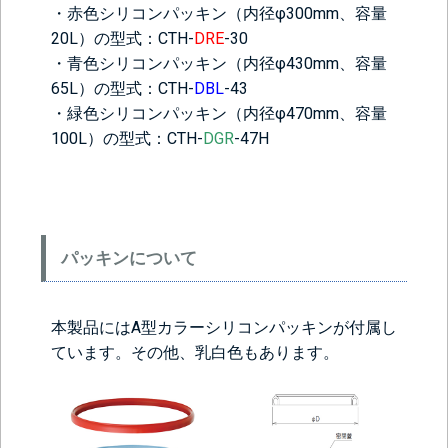
・赤色シリコンパッキン（内径φ300mm、容量
20L）の型式：CTH-
DRE
-30
・青色シリコンパッキン（内径φ430mm、容量
65L）の型式：CTH-
DBL
-43
・緑色シリコンパッキン（内径φ470mm、容量
100L）の型式：CTH-
DGR
-47H
＞＞詳しくはこちらから
パッキンについて
背面側に部品をつける
なし
レベル計をつけ
目盛りをつける
本製品にはA型カラーシリコンパッキンが付属し
る(+56760円)
(+10560円)
ています。その他、乳白色もあります。
シール座をつけ
カードホルダー
る(+10560円)
をつける
(+13200円)