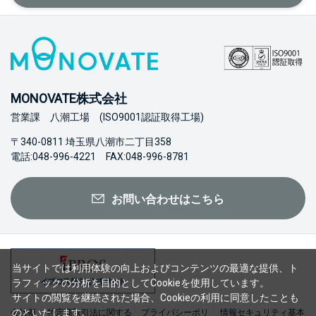
MONOVATE株式会社
営業課 八潮工場 (ISO9001認証取得工場)
〒340-0811 埼玉県八潮市二丁目358
電話:048-996-4221 FAX:048-996-8781
お問い合わせはこちら
当サイトでは利用体験の向上およびコンテンツの最適な提供、ト
ラフィックの分析を目的としてCookieを使用しています。
サイトの閲覧を継続された場合、Cookieの利用に同意したことも
のといたします。
会社概
特定商取引法に関する
プライバシーポリ
情報セキュリティ基本