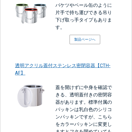
バケツやペール缶のように
片手で持ち運びできる吊り
下げ取っ手タイプもありま
す。
製品ページへ
透明アクリル蓋付ステンレス密閉容器【CTH-
AF】
蓋を開けずに中身を確認で
きる、透明蓋付きの密閉容
器があります。標準付属の
パッキンは乳白色のシリコ
ンパッキンですが、こちら
をカラーパッキンに変更し
ますとフタを閉めていても