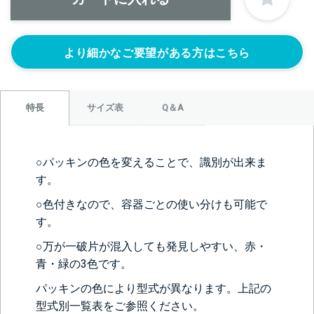
より細かなご要望がある方はこちら
サイズ表
Q＆A
特長
＞＞詳しくはこちらから
○パッキンの色を変えることで、識別が出来ま
す。
正面側の下部にノズルをつける
○色付きなので、容器ごとの使い分けも可能で
ニップル
ニップル
ニップル
1/4’(+22440円)
3/8’(+22440円)
1/2’(+22440円)
す。
ソケット
ソケット
ソケット
○万が一破片が混入しても発見しやすい、赤・
1/4’(+22440円)
3/8’(+22440円)
1/2’(+22440円)
青・緑の3色です。
ヘルール
ヘルール
なし
パッキンの色により型式が異なります。上記の
1S’(+22440円)
1.5S’(+22440円)
型式別一覧表をご参照ください。