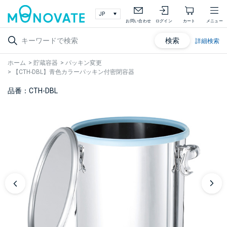
お問い合わせ
ログイン
カート
メニュー
検索
詳細検索
ホーム
>
貯蔵容器
>
パッキン変更
>
【CTH-DBL】青色カラーパッキン付密閉容器
品番：CTH-DBL