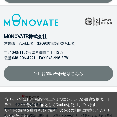
MONOVATE株式会社
営業課 八潮工場 (ISO9001認証取得工場)
〒340-0811 埼玉県八潮市二丁目358
電話:048-996-4221 FAX:048-996-8781
お問い合わせはこちら
当サイトでは利用体験の向上およびコンテンツの最適な提供、ト
ラフィックの分析を目的としてCookieを使用しています。
サイトの閲覧を継続された場合、Cookieの利用に同意したことも
のといたします。
会社概
特定商取引法に関する
プライバシーポリ
情報セキュリティ基本