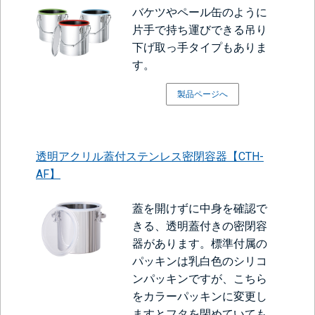
バケツやペール缶のように
片手で持ち運びできる吊り
下げ取っ手タイプもありま
す。
製品ページへ
透明アクリル蓋付ステンレス密閉容器【CTH-
AF】
蓋を開けずに中身を確認で
きる、透明蓋付きの密閉容
器があります。標準付属の
パッキンは乳白色のシリコ
ンパッキンですが、こちら
をカラーパッキンに変更し
ますとフタを閉めていても