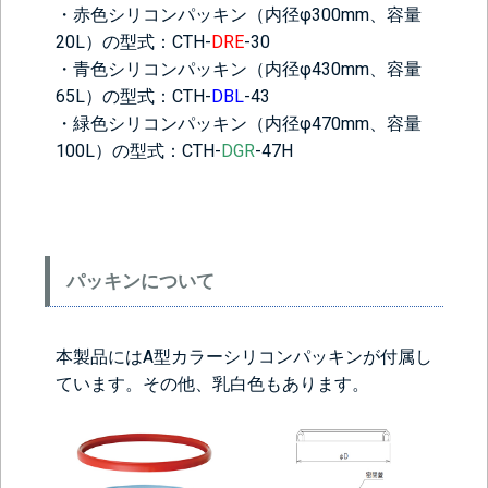
・赤色シリコンパッキン（内径φ300mm、容量
20L）の型式：CTH-
DRE
-30
・青色シリコンパッキン（内径φ430mm、容量
65L）の型式：CTH-
DBL
-43
・緑色シリコンパッキン（内径φ470mm、容量
100L）の型式：CTH-
DGR
-47H
＞＞詳しくはこちらから
背面側に部品をつける
パッキンについて
なし
レベル計をつけ
目盛りをつける
る(+56760円)
(+10560円)
本製品にはA型カラーシリコンパッキンが付属し
シール座をつけ
ています。その他、乳白色もあります。
る(+10560円)