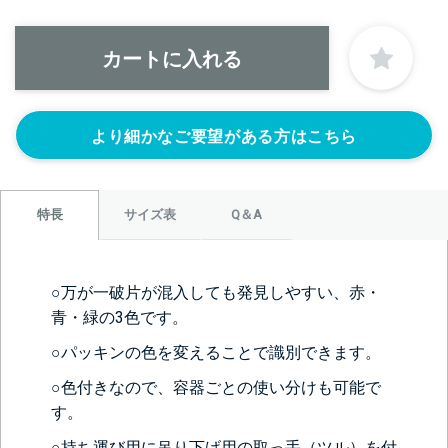
＞＞詳しくはこちらから
正面側の下部にノズルをつける
より細かなご要望がある方はこちら
ニップル
ニップル
ニップル
1/4’(+22440円)
3/8’(+22440円)
1/2’(+22440円)
ソケット
ソケット
ソケット
1/4’(+22440円)
3/8’(+22440円)
1/2’(+22440円)
サイズ表
Q＆A
特長
ヘルール
ヘルール
なし
1S’(+22440円)
1.5S’(+22440円)
○万が一破片が混入しても発見しやすい、赤・
青・緑の3色です。
○パッキンの色を変えることで識別できます。
○色付きなので、容器ごとの使い分けも可能で
す。
○持ち運び用に吊り下げ用の取っ手（ツル）を付