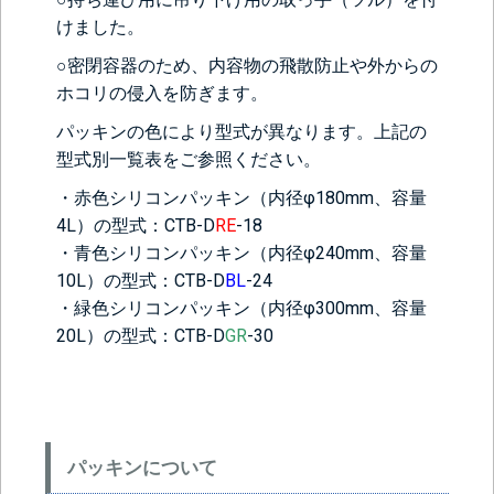
けました。
＞＞詳しくはこちらから
○密閉容器のため、内容物の飛散防止や外からの
ホコリの侵入を防ぎます。
背面側に部品をつける
パッキンの色により型式が異なります。上記の
なし
レベル計をつけ
目盛りをつける
型式別一覧表をご参照ください。
る(+56760円)
(+10560円)
・赤色シリコンパッキン（内径φ180mm、容量
シール座をつけ
カードホルダー
4L）の型式：CTB-D
RE
-18
る(+10560円)
をつける
(+13200円)
・青色シリコンパッキン（内径φ240mm、容量
10L）の型式：CTB-D
BL
-24
・緑色シリコンパッキン（内径φ300mm、容量
20L）の型式：CTB-D
GR
-30
パッキンについて
＞＞詳しくはこちらから