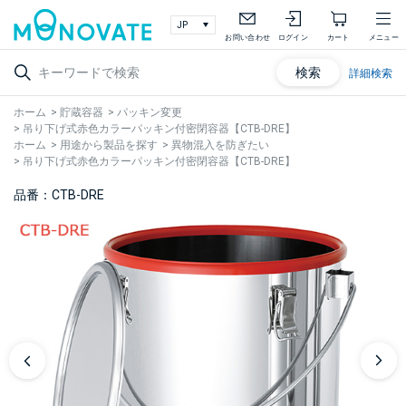
お問い合わせ
ログイン
カート
メニュー
検索
詳細検索
ホーム
>
貯蔵容器
>
パッキン変更
>
吊り下げ式赤色カラーパッキン付密閉容器【CTB-DRE】
ホーム
>
用途から製品を探す
>
異物混入を防ぎたい
>
吊り下げ式赤色カラーパッキン付密閉容器【CTB-DRE】
品番：CTB-DRE