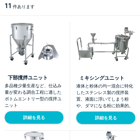
11
件あります
下部撹拌ユニット
ミキシングユニット
多品種少量生産など、仕込み
液体と粉体の均一混合に特化
量が変わる調合工程に適した
したステンレス製の撹拌装
ボトムエントリー型の撹拌ユ
置。液面に浮いてしまう粉
ニット
や、ダマになる粉に効果的。
詳細を見る
詳細を見る