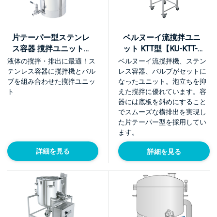
片テーパー型ステンレ
ベルヌーイ流撹拌ユニ
ス容器 撹拌ユニット
ット KTT型【KU-KTT-
【KU】
L】
液体の撹拌・排出に最適！ス
ベルヌーイ流撹拌機、ステン
テンレス容器に撹拌機とバル
レス容器、バルブがセットに
ブを組み合わせた撹拌ユニッ
なったユニット。泡立ちを抑
ト
えた撹拌に優れています。容
器には底板を斜めにすること
でスムーズな横排出を実現し
た片テーパー型を採用してい
ます。
詳細を見る
詳細を見る