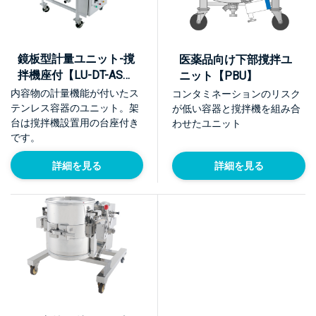
鏡板型計量ユニット-撹
医薬品向け下部撹拌ユ
拌機座付【LU-DT-ASC-
ニット【PBU】
K】
内容物の計量機能が付いたス
コンタミネーションのリスク
テンレス容器のユニット。架
が低い容器と撹拌機を組み合
台は撹拌機設置用の台座付き
わせたユニット
です。
詳細を見る
詳細を見る