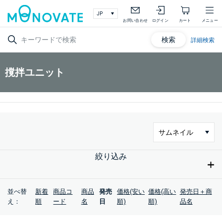
お問い合わせ
ログイン
カート
メニュー
検索
詳細検索
撹拌ユニット
絞り込み
並べ替
新着
商品コ
商品
発売
価格(安い
価格(高い
発売日＋商
え：
順
ード
名
日
順)
順)
品名