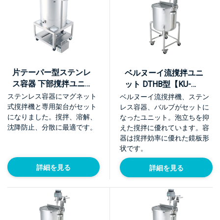
片テーパー型ステンレ
ベルヌーイ流撹拌ユニ
ス容器 下部撹拌ユニッ
ット DTHB型【KU-
ト【BKU】
DTHB】
ステンレス容器にマグネット
ベルヌーイ流撹拌機、ステン
式撹拌機と専用架台がセット
レス容器、バルブがセットに
になりました。撹拌、溶解、
なったユニット。泡立ちを抑
沈降防止、分散に最適です。
えた撹拌に優れています。容
器は撹拌効率に優れた鏡板形
状です。
詳細を見る
詳細を見る