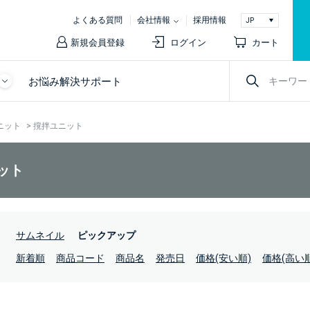
よくある質問
会社情報
採用情報
新規会員登録
ログイン
カート
お悩み解決サポート
ニット
>
撹拌ユニット
ット
：
サムネイル
ピックアップ
：
新着順
商品コード
商品名
発売日
価格(安い順)
価格(高い順