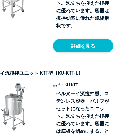
ト。泡立ちを抑えた撹拌
に優れています。容器は
撹拌効率に優れた鏡板形
状です。
詳細を見る
流撹拌ユニット KTT型【KU-KTT-L】
品番：KU-KTT
ベルヌーイ流撹拌機、ス
テンレス容器、バルブが
セットになったユニッ
ト。泡立ちを抑えた撹拌
に優れています。容器に
は底板を斜めにすること