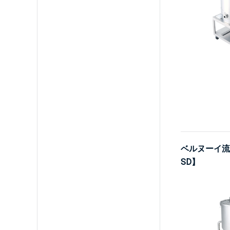
ベルヌーイ流撹拌
SD】