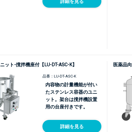
詳細を見る
ット-撹拌機座付【LU-DT-ASC-K】
医薬品向
品番：LU-DT-ASC-K
内容物の計量機能が付い
たステンレス容器のユニ
ット。架台は撹拌機設置
用の台座付きです。
詳細を見る