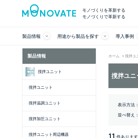
モノづくりを革新する
モノづくりで革新する
製品情報
用途から製品を探す
導入事例
製品情報
ホーム
>
撹拌ユ
撹拌ユニット
撹拌ユニ
撹拌ユニット
撹拌温調ユニット
表示方法
並べ替え
撹拌加圧ユニット
撹拌ユニット周辺機器
11
件あります