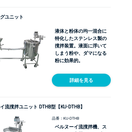
グユニット
液体と粉体の均一混合に
特化したステンレス製の
撹拌装置。液面に浮いて
しまう粉や、ダマになる
粉に効果的。
詳細を見る
イ流撹拌ユニット DTHB型【KU-DTHB】
品番：KU-DTHB
ベルヌーイ流撹拌機、ス