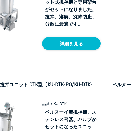
ット式撹拌機と専用架台
がセットになりました。
撹拌、溶解、沈降防止、
分散に最適です。
詳細を見る
ユニット DTK型【KU-DTK-PO/KU-DTK-
ベルヌー
品番：KU-DTK
ベルヌーイ流撹拌機、ス
テンレス容器、バルブが
セットになったユニッ