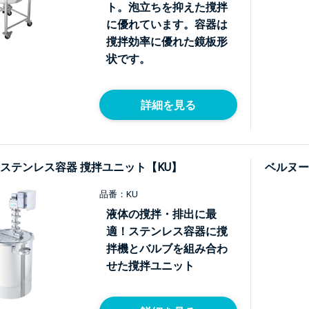
ト。泡立ちを抑えた撹拌
に優れています。容器は
撹拌効率に優れた鏡板形
状です。
詳細を見る
ステンレス容器 撹拌ユニット【KU】
ベルヌーイ
品番：KU
液体の撹拌・排出に最
適！ステンレス容器に撹
拌機とバルブを組み合わ
せた撹拌ユニット