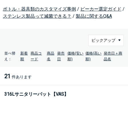
ボトル・器具類のカスタマイズ事例
/
ビーカー選定ガイド
/
ステンレス製品って滅菌できる？
/
製品に関するQ&A
並べ替
新着
商品コ
商品
発売
価格(安い
価格(高い
発売日＋商
え：
順
ード
名
日
順)
順)
品名
21
件あります
316Lサニタリーバット【VAS】