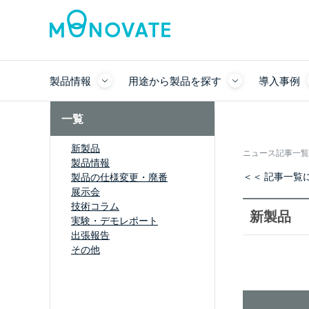
製品情報
用途から製品を探す
導入事例
一覧
新製品
ニュース記事一覧
製品情報
＜＜ 記事一覧
製品の仕様変更・廃番
展示会
技術コラム
新製品
実験・デモレポート
出張報告
その他