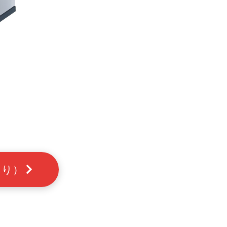
。
。
あり）