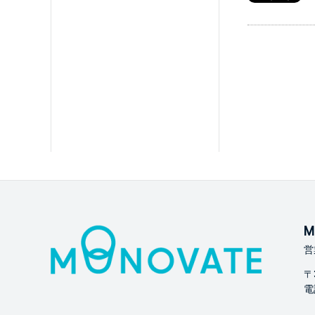
M
営
〒
電話