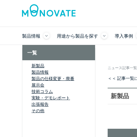
製品情報
用途から製品を探す
導入事例
一覧
新製品
ニュース記事一覧
製品情報
＜＜ 記事一覧
製品の仕様変更・廃番
展示会
技術コラム
新製品
実験・デモレポート
出張報告
その他