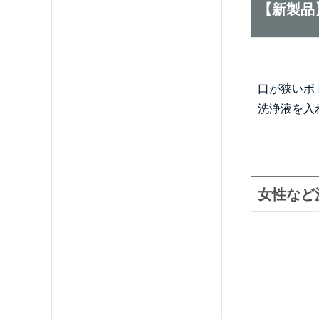
【新製品
口が狭いボ
洗浄液を入
女性など