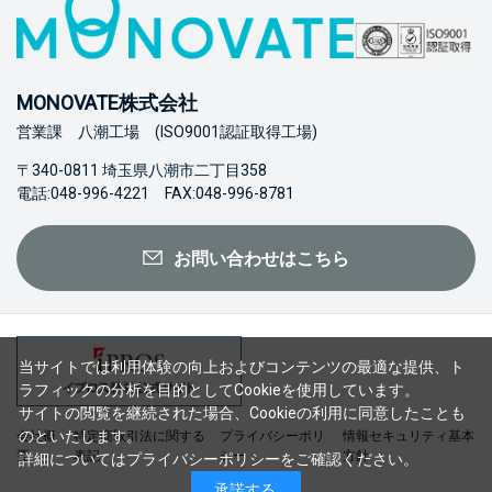
MONOVATE株式会社
営業課 八潮工場 (ISO9001認証取得工場)
〒340-0811 埼玉県八潮市二丁目358
電話:048-996-4221 FAX:048-996-8781
お問い合わせはこちら
当サイトでは利用体験の向上およびコンテンツの最適な提供、ト
ラフィックの分析を目的としてCookieを使用しています。
サイトの閲覧を継続された場合、Cookieの利用に同意したことも
のといたします。
会社概
特定商取引法に関する
プライバシーポリ
情報セキュリティ基本
要
表記
シー
方針
詳細については
プライバシーポリシー
をご確認ください。
承諾する