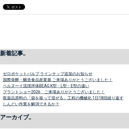
新着記事
ゼロポケットバルブ ラインナップ追加のお知らせ
国際発酵・醸造食品産業展 ご来場ありがとうございました！
ベルヌーイ流撹拌体BEAG K型・L型・E型の違い
プラントショー2026 ご来場ありがとうございました！
医薬品原料の「袋を振って混ぜる」工程の機械化 1日18回繰り返す
しんどい作業を解消できるか？
アーカイブ