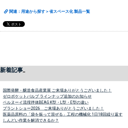
関連：用途から探す＞省スペース化 製品一覧
新着記事
国際発酵・醸造食品産業展 ご来場ありがとうございました！
ゼロポケットバルブ ラインナップ追加のお知らせ
ベルヌーイ流撹拌体BEAG K型・L型・E型の違い
プラントショー2026 ご来場ありがとうございました！
医薬品原料の「袋を振って混ぜる」工程の機械化 1日18回繰り返す
しんどい作業を解消できるか？