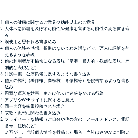
個人の健康に関するご意見や効能以上のご意見
人体へ悪影響を及ぼす可能性や健康を害する可能性のある書き込
み
誤使用と思われる書き込み
個人の体験や感想、根拠のないうわさ話などで、万人に誤解を与
えるような表現
他の利用者が不愉快になる表現（卑猥・暴力的・残虐な表現、差
別的な表現など）
誹謗中傷・公序良俗に反するような書き込み
他人の権利（著作権、商標権、肖像権等）を侵害するような書き
込み
円滑な運営を妨害、または他人に迷惑をかける行為
アプリやWEBサイトに関するご意見
同一内容を多重投稿された場合
宗教・思想に関わる書き込み
プライベートな情報（ご自分や他の方の、メールアドレス、電話
番号、住所など）
※万が一、当該個人情報を投稿した場合、当社は速やかに削除い