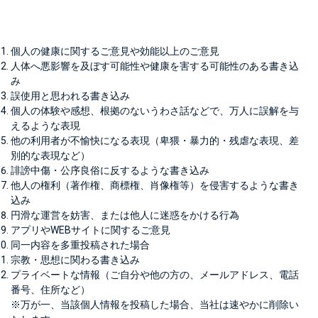
個人の健康に関するご意見や効能以上のご意見
人体へ悪影響を及ぼす可能性や健康を害する可能性のある書き込
み
誤使用と思われる書き込み
個人の体験や感想、根拠のないうわさ話などで、万人に誤解を与
えるような表現
他の利用者が不愉快になる表現（卑猥・暴力的・残虐な表現、差
別的な表現など）
誹謗中傷・公序良俗に反するような書き込み
他人の権利（著作権、商標権、肖像権等）を侵害するような書き
込み
円滑な運営を妨害、または他人に迷惑をかける行為
アプリやWEBサイトに関するご意見
同一内容を多重投稿された場合
宗教・思想に関わる書き込み
プライベートな情報（ご自分や他の方の、メールアドレス、電話
番号、住所など）
※万が一、当該個人情報を投稿した場合、当社は速やかに削除い