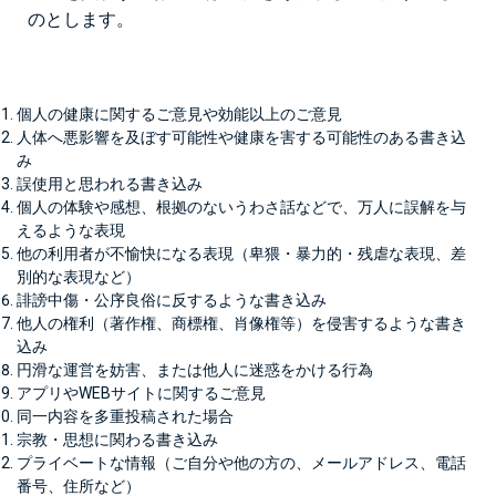
のとします。
個人の健康に関するご意見や効能以上のご意見
人体へ悪影響を及ぼす可能性や健康を害する可能性のある書き込
み
誤使用と思われる書き込み
個人の体験や感想、根拠のないうわさ話などで、万人に誤解を与
えるような表現
他の利用者が不愉快になる表現（卑猥・暴力的・残虐な表現、差
別的な表現など）
誹謗中傷・公序良俗に反するような書き込み
他人の権利（著作権、商標権、肖像権等）を侵害するような書き
込み
円滑な運営を妨害、または他人に迷惑をかける行為
アプリやWEBサイトに関するご意見
同一内容を多重投稿された場合
宗教・思想に関わる書き込み
プライベートな情報（ご自分や他の方の、メールアドレス、電話
番号、住所など）