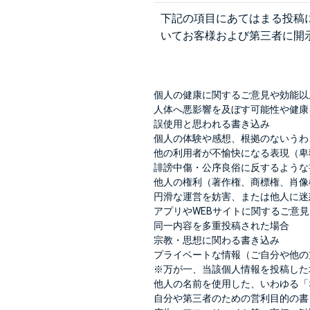
下記の項目にあてはまる投稿
いてお客様および第三者に開
個人の健康に関するご意見や効能以
人体へ悪影響を及ぼす可能性や健康
誤使用と思われる書き込み
個人の体験や感想、根拠のないうわ
他の利用者が不愉快になる表現（卑
誹謗中傷・公序良俗に反するような
他人の権利（著作権、商標権、肖像
円滑な運営を妨害、または他人に迷
アプリやWEBサイトに関するご意見
同一内容を多重投稿された場合
宗教・思想に関わる書き込み
プライベートな情報（ご自分や他の
※万が一、当該個人情報を投稿した
他人の名前を使用した、いわゆる「
自分や第三者のための営利目的の書