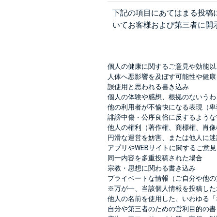
下記の項目にあてはまる投稿
いてお客様および第三者に開
個人の健康に関するご意見や効能以
人体へ悪影響を及ぼす可能性や健康
誤使用と思われる書き込み
個人の体験や感想、根拠のないうわ
他の利用者が不愉快になる表現（卑
誹謗中傷・公序良俗に反するような
他人の権利（著作権、商標権、肖像
円滑な運営を妨害、または他人に迷
アプリやWEBサイトに関するご意見
同一内容を多重投稿された場合
宗教・思想に関わる書き込み
プライベートな情報（ご自分や他の
※万が一、当該個人情報を投稿した
他人の名前を使用した、いわゆる「
自分や第三者のための営利目的の書