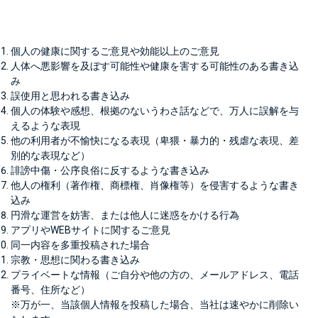
個人の健康に関するご意見や効能以上のご意見
人体へ悪影響を及ぼす可能性や健康を害する可能性のある書き込
み
誤使用と思われる書き込み
個人の体験や感想、根拠のないうわさ話などで、万人に誤解を与
えるような表現
他の利用者が不愉快になる表現（卑猥・暴力的・残虐な表現、差
別的な表現など）
誹謗中傷・公序良俗に反するような書き込み
他人の権利（著作権、商標権、肖像権等）を侵害するような書き
込み
円滑な運営を妨害、または他人に迷惑をかける行為
アプリやWEBサイトに関するご意見
同一内容を多重投稿された場合
宗教・思想に関わる書き込み
プライベートな情報（ご自分や他の方の、メールアドレス、電話
番号、住所など）
※万が一、当該個人情報を投稿した場合、当社は速やかに削除い