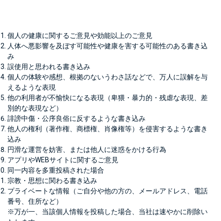
個人の健康に関するご意見や効能以上のご意見
人体へ悪影響を及ぼす可能性や健康を害する可能性のある書き込
み
誤使用と思われる書き込み
個人の体験や感想、根拠のないうわさ話などで、万人に誤解を与
えるような表現
他の利用者が不愉快になる表現（卑猥・暴力的・残虐な表現、差
別的な表現など）
誹謗中傷・公序良俗に反するような書き込み
他人の権利（著作権、商標権、肖像権等）を侵害するような書き
込み
円滑な運営を妨害、または他人に迷惑をかける行為
アプリやWEBサイトに関するご意見
同一内容を多重投稿された場合
宗教・思想に関わる書き込み
プライベートな情報（ご自分や他の方の、メールアドレス、電話
番号、住所など）
※万が一、当該個人情報を投稿した場合、当社は速やかに削除い