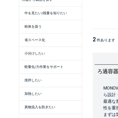
中を見たい/残量を知りたい
粉体を扱う
2
件あります
省スペース化
小分けしたい
軽量化/力作業をサポート
ろ過容
撹拌したい
MONO
加熱したい
ら設計
最適な
異物混入を防ぎたい
性を重
まずは