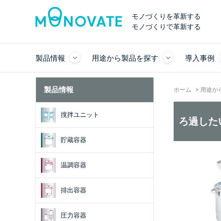
モノづくりを革新する
モノづくりで革新する
製品情報
用途から製品を探す
導入事例
製品情報
ホーム
>
用途か
撹拌ユニット
ろ過した
貯蔵容器
温調容器
排出容器
圧力容器