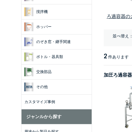
撹拌機
ろ過容器の
ホッパー
並べ替え
のぞき窓・継手関連
2
件あります
ボトル・器具類
交換部品
加圧ろ過容器【
その他
カスタマイズ事例
ジャンルから探す
用途から製品を探す