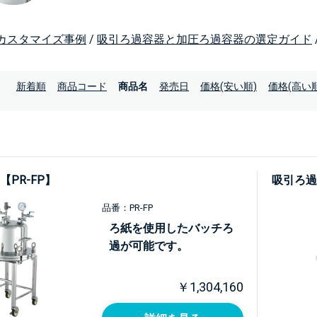
カスタマイズ事例
/
吸引ろ過容器と加圧ろ過容器の選定ガイド
：
新着順
商品コード
商品名
発売日
価格(安い順)
価格(高い順
PR-FP】
吸引ろ過
品番：PR-FP
ろ紙を使用したバッチろ
過が可能です。
￥1,304,160