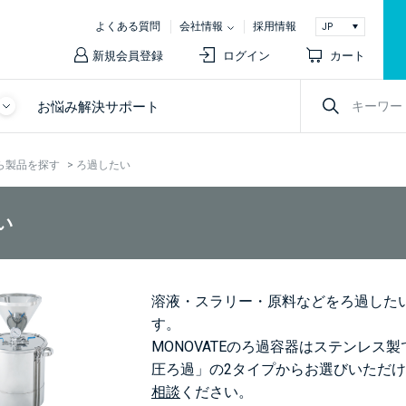
よくある質問
会社情報
採用情報
新規会員登録
ログイン
カート
お悩み解決サポート
ら製品を探す
>
ろ過したい
い
溶液・スラリー・原料などをろ過した
す。
MONOVATEのろ過容器はステンレ
圧ろ過」の2タイプからお選びいただ
相談
ください。