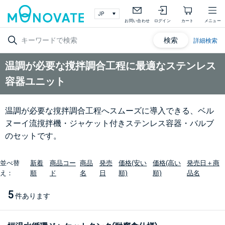
お問い合わせ
ログイン
カート
メニュー
検索
詳細検索
温調が必要な撹拌調合工程に最適なステンレス
容器ユニット
温調が必要な撹拌調合工程へスムーズに導入できる、ベル
ヌーイ流撹拌機・ジャケット付きステンレス容器・バルブ
のセットです。
並べ替
新着
商品コー
商品
発売
価格(安い
価格(高い
発売日＋商
え：
順
ド
名
日
順)
順)
品名
5
件あります