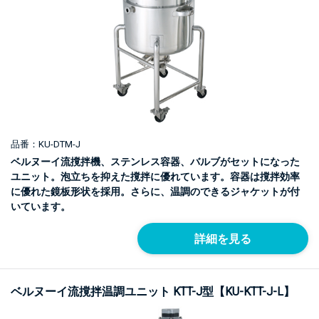
品番：KU-DTM-J
ベルヌーイ流撹拌機、ステンレス容器、バルブがセットになった
ユニット。泡立ちを抑えた撹拌に優れています。容器は撹拌効率
に優れた鏡板形状を採用。さらに、温調のできるジャケットが付
いています。
詳細を見る
ベルヌーイ流撹拌温調ユニット KTT-J型【KU-KTT-J-L】