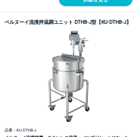
ベルヌーイ流撹拌温調ユニット DTHB-J型【KU-DTHB-J】
品番：KU-DTHB-J