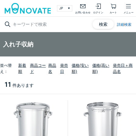
お問い合わせ
ログイン
カート
メニュー
検索
詳細検索
入れ子収納
並べ替
新着
商品コー
商品
発売
価格(安い
価格(高い
発売日＋商
え：
順
ド
名
日
順)
順)
品名
11
件あります