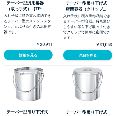
テーパー型汎用容器
テーパー型吊り下げ式
（取っ手式）【TP-
密閉容器（クリップ
ST】
式）【TP-CTB】
入れ子状に積み重ね収納でき
入れ子状に積み重ね収納でき
るテーパー型のステンレスタ
るテーパー型容器。持ち運び
ンク。かぶせ蓋付きの汎用容
しやすい吊り下げ取っ手付き
器です。
でクリップで簡単に密閉でき
ます。
￥20,911
￥31,053
詳細を見る
詳細を見る
テーパー型吊り下げ式
テーパー型吊り下げ式