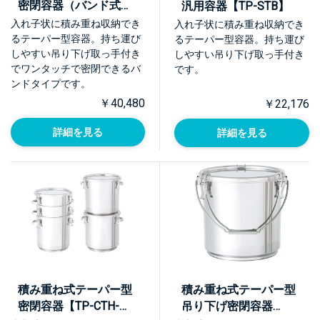
密閉容器（バンド式）
汎用容器【TP-STB】
【TP-CTLB】
入れ子状に積み重ね収納でき
入れ子状に積み重ね収納でき
るテーパー型容器。持ち運び
るテーパー型容器。持ち運び
しやすい吊り下げ取っ手付き
しやすい吊り下げ取っ手付き
でワンタッチで密閉できるバ
です。
ンドタイプです。
￥40,480
￥22,176
詳細を見る
詳細を見る
積み重ね式テーパー型
積み重ね式テーパー型
密閉容器【TP-CTH-
吊り下げ密閉容器