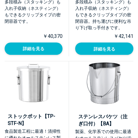
STA】
【TP-CTB-STA】
多段積み（スタッキング）も
多段積み（スタッキング）も
入れ子収納（ネスティング）
入れ子収納（ネスティング）
もできるクリップタイプの密
もできるクリップタイプの密
閉容器です。
閉容器。持ち運びに便利な吊
り下げ取っ手付きです。
￥40,370
￥42,141
詳細を見る
詳細を見る
ストックポット【TP-
ステンレスバケツ（注
STF-N】
ぎ口付）【BA】
食品製造工程に最適！清掃性
製薬、化学系での使用に最適
に優れたオールステンレス製
なオールステンレスバケツで