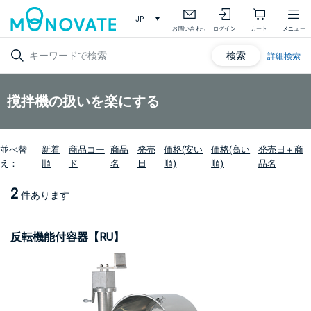
お問い合わせ
ログイン
カート
メニュー
検索
詳細検索
撹拌機の扱いを楽にする
並べ替
新着
商品コー
商品
発売
価格(安い
価格(高い
発売日＋商
え：
順
ド
名
日
順)
順)
品名
2
件あります
反転機能付容器【RU】