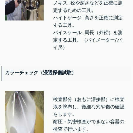
ノギス…径や深さなどを正確に測
定するための工具。
ハイトゲージ…高さを正確に測定
する工具。
パイスケール…周長（外径）を測
定する工具。（パイメーター/パ
イ尺）
カラーチェック（浸透探傷試験）
検査部分（おもに溶接部）に検査
液を塗布し、微細な穴や傷の確認
をします。
耐圧・気密検査ができない容器の
検査で行います。