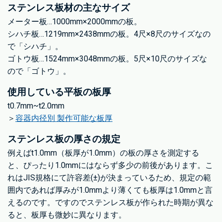
ステンレス板材の主なサイズ
メーター板…1000mm×2000mmの板。
シハチ板…1219mm×2438mmの板。4尺×8尺のサイズなの
で「シハチ」。
ゴトウ板…1524mm×3048mmの板。5尺×10尺のサイズな
ので「ゴトウ」。
使用している平板の板厚
t0.7mm~t2.0mm
＞
容器内径別 製作可能な板厚
ステンレス板の厚さの規定
例えばt1.0mm（板厚が1.0mm）の板の厚さを測定する
と、ぴったり1.0mmにはならず多少の前後があります。こ
れはJIS規格にて許容差(±)が決まっているため、規定の範
囲内であれば厚みが1.0mmより薄くても板厚は1.0mmと言
えるのです。ですのでステンレス板が作られた時期が異な
ると、板厚も微妙に異なります。