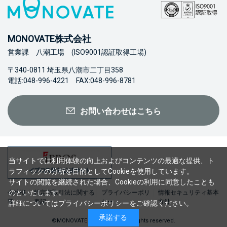
MONOVATE株式会社
営業課 八潮工場 (ISO9001認証取得工場)
〒340-0811 埼玉県八潮市二丁目358
電話:048-996-4221 FAX:048-996-8781
お問い合わせはこちら
当サイトでは利用体験の向上およびコンテンツの最適な提供、ト
ラフィックの分析を目的としてCookieを使用しています。
サイトの閲覧を継続された場合、Cookieの利用に同意したことも
のといたします。
会社概
特定商取引法に関する
プライバシーポリ
情報セキュリティ基本
要
表記
シー
方針
詳細については
プライバシーポリシー
をご確認ください。
承諾する
©MONOVATE Co., Ltd. 2023 All rights reserved.